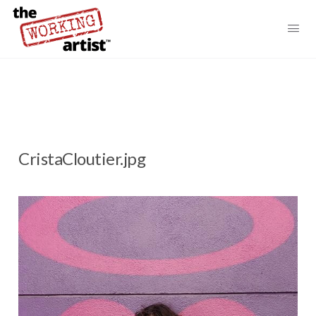
CristaCloutier.jpg